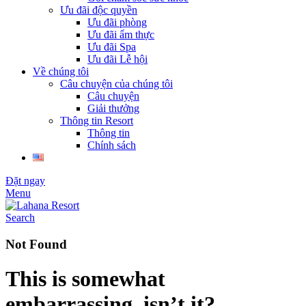
Ưu đãi độc quyền
Ưu đãi phòng
Ưu đãi ẩm thực
Ưu đãi Spa
Ưu đãi Lễ hội
Về chúng tôi
Câu chuyện của chúng tôi
Câu chuyện
Giải thưởng
Thông tin Resort
Thông tin
Chính sách
Đặt ngay
Menu
Search
Not Found
This is somewhat
embarrassing, isn’t it?