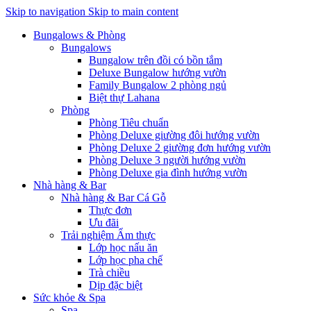
Skip to navigation
Skip to main content
Bungalows & Phòng
Bungalows
Bungalow trên đồi có bồn tắm
Deluxe Bungalow hướng vườn
Family Bungalow 2 phòng ngủ
Biệt thự Lahana
Phòng
Phòng Tiêu chuẩn
Phòng Deluxe giường đôi hướng vườn
Phòng Deluxe 2 giường đơn hướng vườn
Phòng Deluxe 3 người hướng vườn
Phòng Deluxe gia đình hướng vườn
Nhà hàng & Bar
Nhà hàng & Bar Cá Gỗ
Thực đơn
Ưu đãi
Trải nghiệm Ẩm thực
Lớp học nấu ăn
Lớp học pha chế
Trà chiều
Dịp đặc biệt
Sức khỏe & Spa
Spa