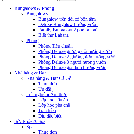
Bungalows & Phòng
Bungalows
Bungalow trên đồi có bồn tắm
Deluxe Bungalow hướng vườn
Family Bungalow 2 phòng ngủ
Biệt thự Lahana
Phòng
Phòng Tiêu chuẩn
Phòng Deluxe giường đôi hướng vườn
Phòng Deluxe 2 giường đơn hướng vườn
Phòng Deluxe 3 người hướng vườn
Phòng Deluxe gia đình hướng vườn
Nhà hàng & Bar
Nhà hàng & Bar Cá Gỗ
Thực đơn
Ưu đãi
Trải nghiệm Ẩm thực
Lớp học nấu ăn
Lớp học pha chế
Trà chiều
Dịp đặc biệt
Sức khỏe & Spa
Spa
Thực đơn