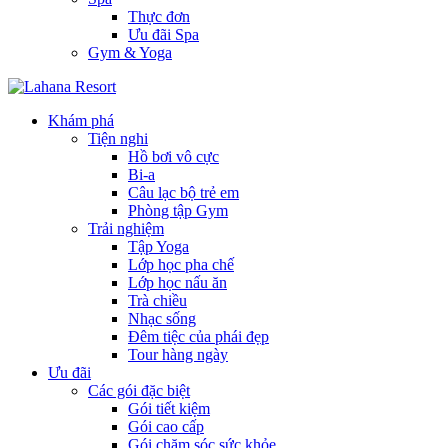
Thực đơn
Ưu đãi Spa
Gym & Yoga
Khám phá
Tiện nghi
Hồ bơi vô cực
Bi-a
Câu lạc bộ trẻ em
Phòng tập Gym
Trải nghiệm
Tập Yoga
Lớp học pha chế
Lớp học nấu ăn
Trà chiều
Nhạc sống
Đêm tiệc của phái đẹp
Tour hàng ngày
Ưu đãi
Các gói đặc biệt
Gói tiết kiệm
Gói cao cấp
Gói chăm sóc sức khỏe