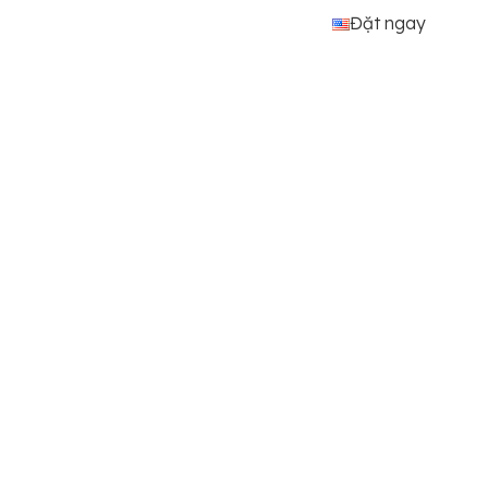
Đặt ngay
Khám Phá
Ưu Đãi
Về Chúng Tôi