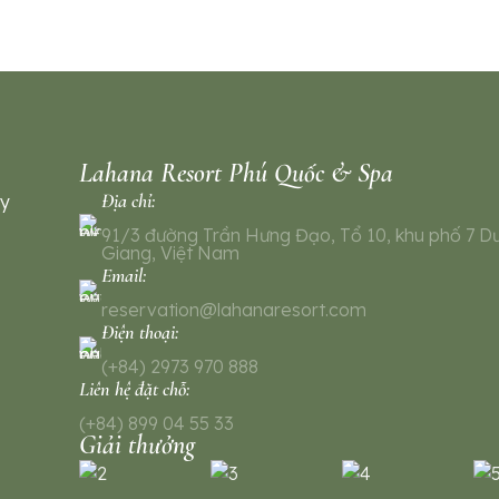
Lahana Resort Phú Quốc & Spa
Địa chỉ:
ty
91/3 đường Trần Hưng Đạo, Tổ 10, khu phố 7 D
Giang, Việt Nam
Email:
reservation@lahanaresort.com
Điện thoại:
(+84) 2973 970 888
Liên hệ đặt chỗ:
(+84) 899 04 55 33
Giải thưởng