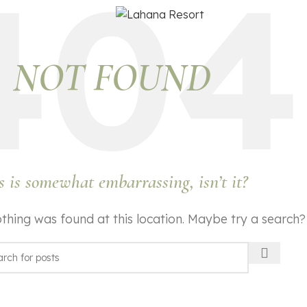
NOT FOUND
s is somewhat embarrassing, isn’t it?
nothing was found at this location. Maybe try a search?