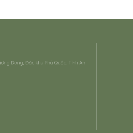
ương Đông, Đặc khu Phú Quốc, Tỉnh An